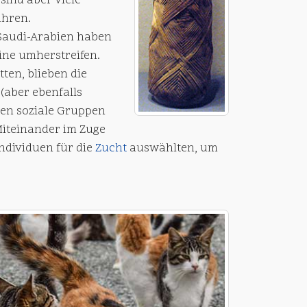
 sind aber viele
ahren.
 Saudi-Arabien haben
eine umherstreifen.
ten, blieben die
(aber ebenfalls
en soziale Gruppen
Miteinander im Zuge
ndividuen für die
Zucht
auswählten, um