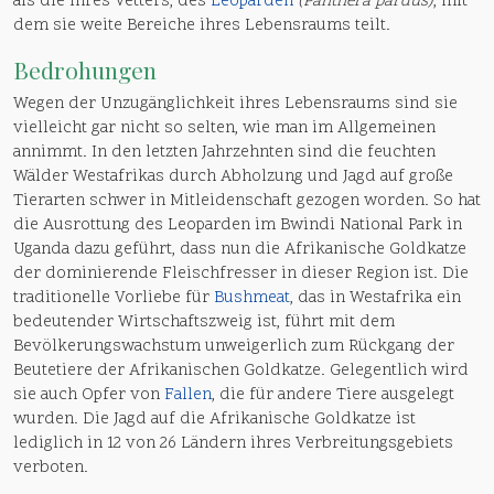
als die ihres Vetters, des
Leoparden
(Panthera pardus)
, mit
dem sie weite Bereiche ihres Lebensraums teilt.
Bedrohungen
Wegen der Unzugänglichkeit ihres Lebensraums sind sie
vielleicht gar nicht so selten, wie man im Allgemeinen
annimmt. In den letzten Jahrzehnten sind die feuchten
Wälder Westafrikas durch Abholzung und Jagd auf große
Tierarten schwer in Mitleidenschaft gezogen worden. So hat
die Ausrottung des Leoparden im Bwindi National Park in
Uganda dazu geführt, dass nun die Afrikanische Goldkatze
der dominierende Fleischfresser in dieser Region ist. Die
traditionelle Vorliebe für
Bushmeat
, das in Westafrika ein
bedeutender Wirtschaftszweig ist, führt mit dem
Bevölkerungswachstum unweigerlich zum Rückgang der
Beutetiere der Afrikanischen Goldkatze. Gelegentlich wird
sie auch Opfer von
Fallen
, die für andere Tiere ausgelegt
wurden. Die Jagd auf die Afrikanische Goldkatze ist
lediglich in 12 von 26 Ländern ihres Verbreitungsgebiets
verboten.