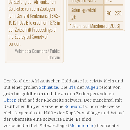
Junge pro Wurf:
1 - 3
Darstellung der Afrikanischen
Goldkatze von dem Zoologen
Geburtsgewicht
180 - 235
John Gerrard Keulemans (1842–
(g):
1912). Das Bild erschien 1873 in
*Daten nach Macdonald (2006)
der Zeitschrift Proceedings of
the Zoological Society of
London.
Wikimedia Commons / Public
Domain
Der Kopf der Afrikanischen Goldkatze ist relativ klein und
mit einer großen
Schnauze
. Die
Iris
der
Augen
reicht von
grün bis goldbraun und die an den Enden gerundeten
Ohren
sind auf der Rückseite schwarz. Der manchmal mit
deutlichen Ringen versehene
Schwanz
ist normalerweise
nicht länger als die Hälfte der Kopf-Rumpflänge und hat auf
der Oberseite eine schwarze Linie. Es sind
verschiedentlich Schwärzlinge (
Melanismus
) beobachtet