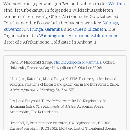
Wie hoch die gegenwärtigen Bestandszahlen in der
Wildnis
sind, ist unbekannt. In folgenden Wildschutzgebieten
können mit ein wenig Glück Afrikanische Goldkatzen auf
Touristen- oder Fotosafaris beobachtet werden:
Salonga
,
Ruwenzori
,
Virunga
,
Garamba
und
Queen Elizabeth
. Die
Organisation des
Washingtoner Artenschutzabkommens
listet die Afrikanische Goldkatze in Anhang II.
David W. Macdonald (Hrsg).
The Encyclopedia of Mammals
. Oxford
University Press; Auflage: New edition (12. Oktober 2006)
Hart, J. A., Katembo, M. and Punga, K. 1996. Diet, prey selection and
ecological relations of leopard and golden cat in the Ituri Forest, Zaire.
African Journal of Ecology
34: 364-379
Ray, J. and Butynski, T.
Profelis aurata
. In: J. S. Kingdon and M.
Hoffmann (eds),
The Mammals of Africa
, Academic Press,
Amsterdam, The Netherlands.
Henschel, P., Breitenmoser-Wursten, C.& Sogbohossou, E. 2008.
Caracal aurata
. In: IUCN 2012. IUCN Red List of Threatened Species.