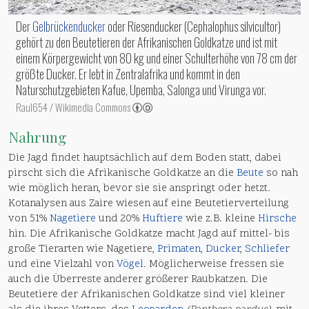
Der
Gelbrückenducker
oder Riesenducker (Cephalophus silvicultor)
gehört zu den Beutetieren der Afrikanischen Goldkatze und ist mit
einem Körpergewicht von 80 kg und einer Schulterhöhe von 78 cm der
größte Ducker. Er lebt in Zentralafrika und kommt in den
Naturschutzgebieten Kafue, Upemba, Salonga und Virunga vor.
Raul654 / Wikimedia Commons
Nahrung
Die Jagd findet hauptsächlich auf dem Boden statt, dabei
pirscht sich die Afrikanische Goldkatze an die
Beute
so nah
wie möglich heran, bevor sie sie anspringt oder hetzt.
Kotanalysen aus Zaire wiesen auf eine Beutetierverteilung
von 51%
Nagetiere
und 20%
Huftiere
wie z.B. kleine
Hirsche
hin. Die Afrikanische Goldkatze macht Jagd auf mittel- bis
große Tierarten wie Nagetiere,
Primaten
,
Ducker
,
Schliefer
und eine Vielzahl von
Vögel
. Möglicherweise fressen sie
auch die Überreste anderer größerer Raubkatzen. Die
Beutetiere der Afrikanischen Goldkatze sind viel kleiner