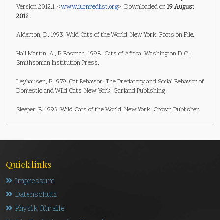
Version 2012.1. <
www.iucnredlist.org
>. Downloaded on
19 August
2012
.
Alderton, D. 1993. Wild Cats of the World. New York: Facts on File.
Hall-Martin, A., P. Bosman. 1998. Cats of Africa. Washington D.C.:
Smithsonian Institution Press.
Leyhausen, P. 1979. Cat Behavior: The Predatory and Social Behavior of
Domestic and Wild Cats. New York: Garland Publishing.
Sleeper, B. 1995. Wild Cats of the World. New York: Crown Publisher.
Quick links
Impressum
Datenschutz
Physik für alle