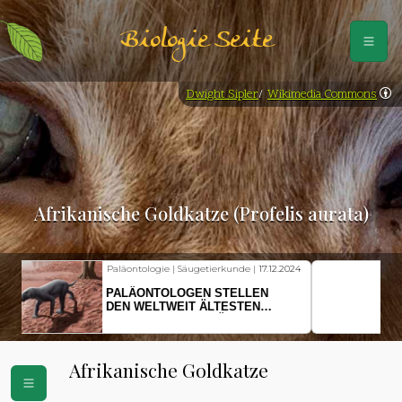
Biologie Seite
Dwight Sipler
/
Wikimedia Commons
Afrikanische Goldkatze (Profelis aurata)
Fischkunde | Klimawandel |
18.11.2024
KLIMAWANDEL SETZT
HERINGSLARVEN UNTER
STRESS
Afrikanische Goldkatze