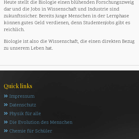
Heute stellt die Biologie einen blühenden Forschungszweig
dar und die Jobs in Wissenschaft und Industrie sind
zukunftssicher. Bereits junge Menschen in der Lernphase
können gutes Geld verdienen, denn Studentenjobs gibt es
reichlich.
Biologie ist also die Wissenschaft, die einen direkten Bezug
zu unserem Leben hat.
Quick links
Impressum
Datenschutz
Physik für alle
Die Evolution des Menschen
Chemie für Schüler