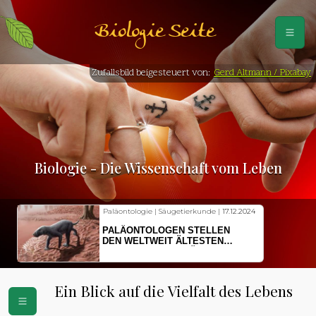
Biologie Seite
Zufallsbild beigesteuert von:
Gerd Altmann / Pixabay
Biologie - Die Wissenschaft vom Leben
Paläontologie | Säugetierkunde |
17.12.2024
PALÄONTOLOGEN STELLEN
DEN WELTWEIT ÄLTESTEN
VORFAHREN DER SÄUGETIERE
VOR
Ein Blick auf die Vielfalt des Lebens