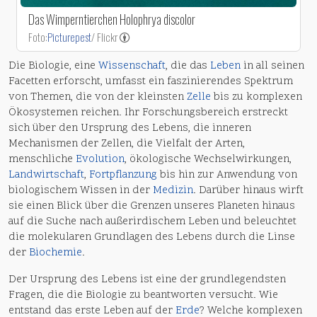
Das Wimperntierchen Holophrya discolor
Foto:
Picturepest
/ Flickr
Die Biologie, eine
Wissenschaft
, die das
Leben
in all seinen
Facetten erforscht, umfasst ein faszinierendes Spektrum
von Themen, die von der kleinsten
Zelle
bis zu komplexen
Ökosystemen reichen. Ihr Forschungsbereich erstreckt
sich über den Ursprung des Lebens, die inneren
Mechanismen der Zellen, die Vielfalt der Arten,
menschliche
Evolution
, ökologische Wechselwirkungen,
Landwirtschaft
,
Fortpflanzung
bis hin zur Anwendung von
biologischem Wissen in der
Medizin
. Darüber hinaus wirft
sie einen Blick über die Grenzen unseres Planeten hinaus
auf die Suche nach außerirdischem Leben und beleuchtet
die molekularen Grundlagen des Lebens durch die Linse
der
Biochemie
.
Der Ursprung des Lebens ist eine der grundlegendsten
Fragen, die die Biologie zu beantworten versucht. Wie
entstand das erste Leben auf der
Erde
? Welche komplexen