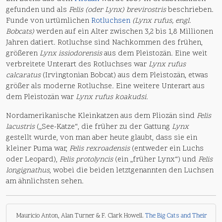
gefunden und als
Felis (oder Lynx) brevirostris
beschrieben.
Funde von urtümlichen
Rotluchsen
(Lynx rufus, engl.
Bobcats)
werden auf ein Alter zwischen 3,2 bis 1,8 Millionen
Jahren datiert. Rotluchse sind Nachkommen des frühen,
größeren
Lynx issiodorensis
aus dem Pleistozän. Eine weit
verbreitete Unterart des Rotluchses war
Lynx rufus
calcaratus
(Irvingtonian Bobcat) aus dem Pleistozän, etwas
größer als moderne Rotluchse. Eine weitere Unterart aus
dem Pleistozän war
Lynx rufus koakudsi
.
Nordamerikanische Kleinkatzen aus dem Pliozän sind
Felis
lacustris
(„See-Katze“, die früher zu der Gattung
Lynx
gestellt wurde, von man aber heute glaubt, dass sie ein
kleiner Puma war,
Felis rexroadensis
(entweder ein Luchs
oder Leopard),
Felis protolyncis
(ein „früher Lynx“) und
Felis
longignathus
, wobei die beiden letztgenannten den Luchsen
am ähnlichsten sehen.
Mauricio Anton, Alan Turner & F. Clark Howell.
The Big Cats and Their