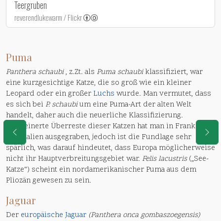
Teergruben
reverendlukewarm / Flickr
Puma
Panthera schaubi
, z.Zt. als
Puma schaubi
klassifiziert, war
eine kurzgesichtige Katze, die so groß wie ein kleiner
Leopard oder ein großer
Luchs
wurde. Man vermutet, dass
es sich bei
P. schaubi
um eine Puma-Art der alten Welt
handelt, daher auch die neuerliche Klassifizierung.
Versteinerte Überreste dieser Katzen hat man in Frankreich
und Italien ausgegraben, jedoch ist die Fundlage sehr
spärlich, was darauf hindeutet, dass Europa möglicherweise
nicht ihr Hauptverbreitungsgebiet war.
Felis lacustris
(„See-
Katze“) scheint ein nordamerikanischer Puma aus dem
Pliozän gewesen zu sein.
Jaguar
Der
europäische Jaguar
(Panthera onca gombaszoegensis)