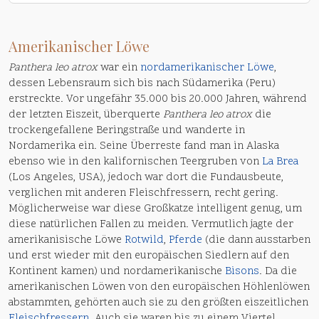
Amerikanischer Löwe
Panthera leo atrox
war ein
nordamerikanischer Löwe
,
dessen Lebensraum sich bis nach Südamerika (Peru)
erstreckte. Vor ungefähr 35.000 bis 20.000 Jahren, während
der letzten Eiszeit, überquerte
Panthera leo atrox
die
trockengefallene Beringstraße und wanderte in
Nordamerika ein. Seine Überreste fand man in Alaska
ebenso wie in den kalifornischen Teergruben von
La Brea
(Los Angeles, USA), jedoch war dort die Fundausbeute,
verglichen mit anderen Fleischfressern, recht gering.
Möglicherweise war diese Großkatze intelligent genug, um
diese natürlichen Fallen zu meiden. Vermutlich jagte der
amerikanisische Löwe
Rotwild
,
Pferde
(die dann ausstarben
und erst wieder mit den europäischen Siedlern auf den
Kontinent kamen) und nordamerikanische
Bisons
. Da die
amerikanischen Löwen von den europäischen Höhlenlöwen
abstammten, gehörten auch sie zu den größten eiszeitlichen
Fleischfressern
. Auch sie waren bis zu einem Viertel