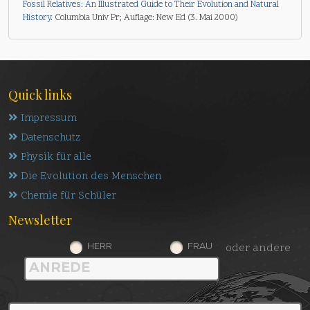
Fossil Relatives: An Illustrated Guide to Their Evolution and Natural
History
. Columbia Univ Pr; Auflage: New Ed (3. Mai 2000)
Quick links
Impressum
Datenschutz
Physik für alle
Die Evolution des Menschen
Chemie für Schüler
Newsletter
HERR
FRAU
oder andere