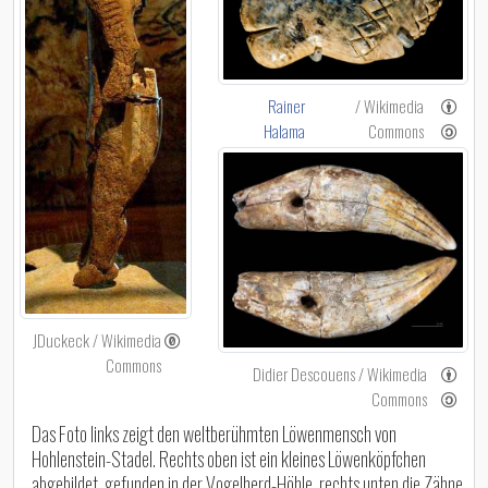
Rainer
/ Wikimedia
Halama
Commons
JDuckeck / Wikimedia
Commons
Didier Descouens / Wikimedia
Commons
Das Foto links zeigt den weltberühmten Löwenmensch von
Hohlenstein-Stadel. Rechts oben ist ein kleines Löwenköpfchen
abgebildet, gefunden in der Vogelherd-Höhle, rechts unten die Zähne