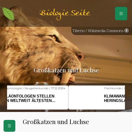
Biologie Seite
Tiberio / Wikimedia Commons
Großkatzen und Luchse
Fischkunde | Klimawandel |
18.11.2024
KLIMAWANDEL SETZT
HERINGSLARVEN UNTER
STRESS
Großkatzen und Luchse