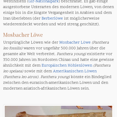
Westindiens (
Gir-Nationalpark
) beschränkt. Es gab einige
ausgestorbene Unterarten des modernen Löwen, von denen
einige bis in die jüngste Vergangenheit in Arabien und dem
Iran überlebten (der
Berberlöwe
ist möglicherweise
wiederentdeckt worden und wird streng geschützt).
Mosbacher Löwe
Ursprüngliche Löwen wie der
Mosbacher Löwe
(Panthera
leo fossilis)
waren vor ungefähr 500.000 Jahren über die
gesamte alte Welt verbreitet.
Panthera youngi
existierte vor
350.000 Jahren im Nordosten Chinas und hatte eine gewisse
ähnlichkeit mit dem
Europäischen Höhlenlöwen
(Panthera
leo spelaea)
sowie mit dem
Amerikanischen Löwen
(Panthera leo atrox)
.
Panthera youngi
könnte ein Bindeglied
zwischen den eurasisch-amerikanischen Löwen und den
modernen asiatisch-afrikanischen Löwen sein.