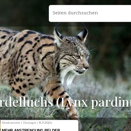
Seiten durchsuchen
rdelluchs (Lynx pardin
Biodiversität | Ökologie |
15.11.2024
MEHR ANSTRENGUNG BEI DER