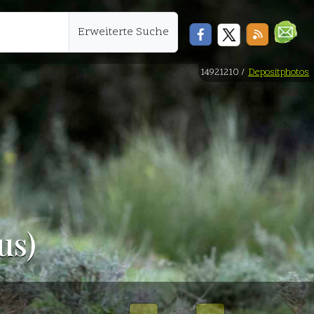
Erweiterte Suche
14921210 /
Depositphotos
us)