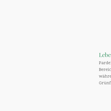
Leb
Parde
Berei
währe
Grünf