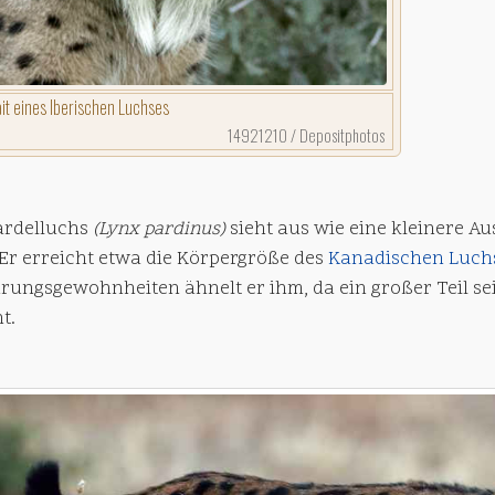
ait eines Iberischen Luchses
14921210 / Depositphotos
ardelluchs
(Lynx pardinus)
sieht aus wie eine kleinere A
 Er erreicht etwa die Körpergröße des
Kanadischen Luch
rungsgewohnheiten ähnelt er ihm, da ein großer Teil se
t.