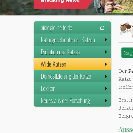
Breaking News
biologie-seite.de
Naturgeschichte der Katzen
Evolution der Katzen
Säug
Wilde Katzen
Der
P
Domestizierung der Katze
Katze 
Lexikon
treff
Neues aus der Forschung
Erst i
derzei
Bergr
Auss