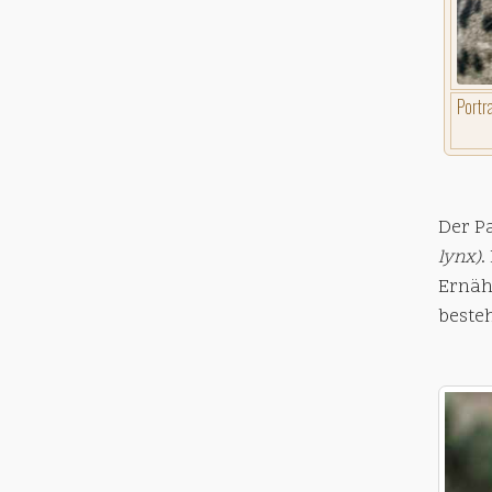
Portr
Der P
lynx)
.
Ernäh
besteh