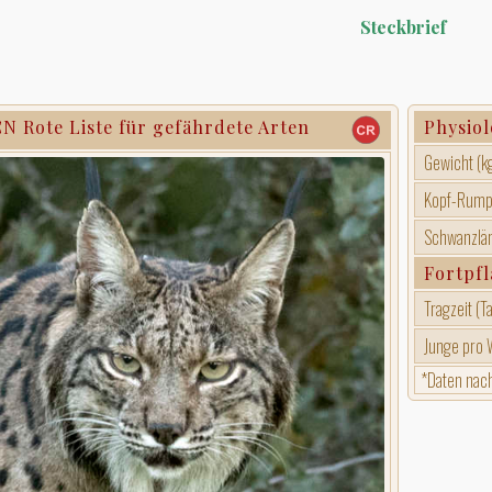
Steckbrief
N Rote Liste für gefährdete Arten
Physiol
Gewicht (kg
Kopf-Rumpf
Schwanzlän
Fortpf
Tragzeit (T
Junge pro 
*Daten nac