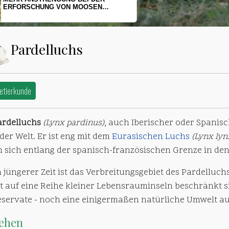
ERFORSCHUNG VON MOOSEN
GEFORDERT
Pardelluchs
etierkunde
ardelluchs
(Lynx pardinus)
, auch Iberischer oder Spanisc
der Welt. Er ist eng mit dem
Eurasischen Luchs
(Lynx lyn
en sich entlang der spanisch-französischen Grenze in de
n jüngerer Zeit ist das Verbreitungsgebiet des Pardelluc
t auf eine Reihe kleiner Lebensrauminseln beschränkt si
eservate - noch eine einigermaßen natürliche Umwelt a
ehen