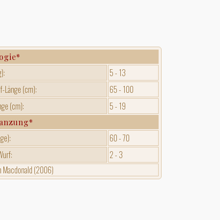
ogie*
):
5 - 13
-Länge (cm):
65 - 100
ge (cm):
5 - 19
lanzung*
age):
60 - 70
Wurf:
2 - 3
h Macdonald (2006)