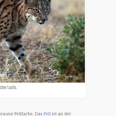
scher Luchs.
braune Fellfarbe. Das
Fell
ist an der