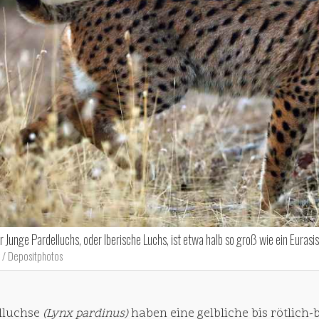
r Junge Pardelluchs, oder Iberische Luchs, ist etwa halb so groß wie ein Eurasi
v / Depositphotos
lluchse
(Lynx pardinus)
haben eine gelbliche bis rötlich-