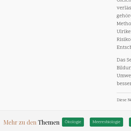
Gleic
verlä
gehör
Method
Ulrik
Risik
Entsc
Das S
Bildu
Umwel
besse
Diese N
Mehr zu den
Themen
Ökologie
Meeresbiologie