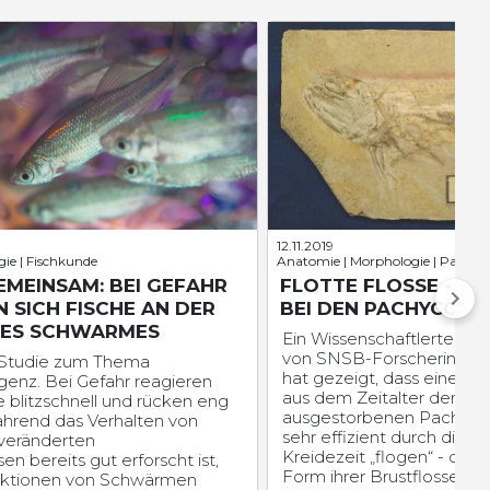
12.11.2019
gie | Fischkunde
Anatomie | Morphologie | Paläont
EMEINSAM: BEI GEFAHR
FLOTTE FLOSSE - M
N SICH FISCHE AN DER
BEI DEN PACHYCORM
DES SCHWARMES
Ein Wissenschaftlerteam 
von SNSB-Forscherin An
e Studie zum Thema
hat gezeigt, dass eine G
genz. Bei Gefahr reagieren
aus dem Zeitalter der Dino
blitzschnell und rücken eng
ausgestorbenen Pachycor
rend das Verhalten von
sehr effizient durch die 
 veränderten
Kreidezeit „flogen“ - dank
n bereits gut erforscht ist,
Form ihrer Brustflossen. 
aktionen von Schwärmen