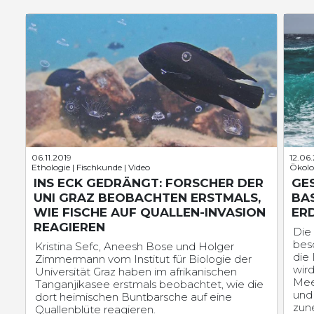
06.11.2019
12.06
Ethologie | Fischkunde | Video
Ökolo
INS ECK GEDRÄNGT: FORSCHER DER
GE
UNI GRAZ BEOBACHTEN ERSTMALS,
BAS
WIE FISCHE AUF QUALLEN-INVASION
ER
REAGIEREN
Die
bes
Kristina Sefc, Aneesh Bose und Holger
die
Zimmermann vom Institut für Biologie der
wir
Universität Graz haben im afrikanischen
Mee
Tanganjikasee erstmals beobachtet, wie die
und
dort heimischen Buntbarsche auf eine
zun
Quallenblüte reagieren.