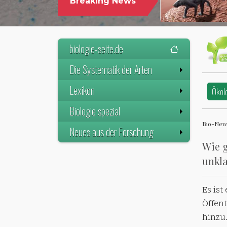
Breaking News
biologie-seite.de
Die Systematik der Arten
Lexikon
Ökol
Biologie spezial
Bio-News
Neues aus der Forschung
Wie g
unkla
Es is
Öffent
hinzu