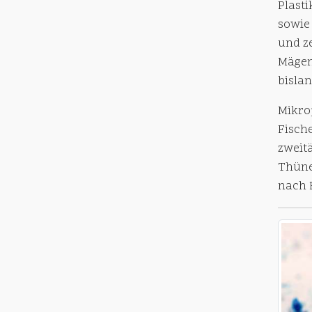
Plasti
sowie 
und z
Mägen
bisla
Mikrop
Fisch
zweitä
Thüne
nach 