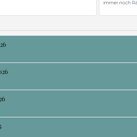
immer noch Rät
026
026
26
5