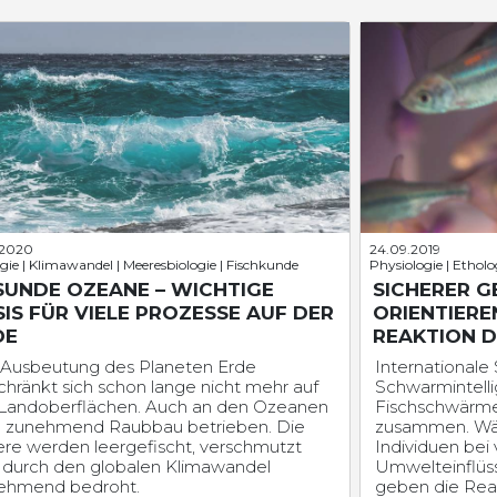
.2020
24.09.2019
gie | Klimawandel | Meeresbiologie | Fischkunde
Physiologie | Etholo
SUNDE OZEANE – WICHTIGE
SICHERER G
IS FÜR VIELE PROZESSE AUF DER
ORIENTIERE
DE
REAKTION 
 Ausbeutung des Planeten Erde
International
chränkt sich schon lange nicht mehr auf
Schwarmintelli
 Landoberflächen. Auch an den Ozeanen
Fischschwärme 
d zunehmend Raubbau betrieben. Die
zusammen. Wäh
re werden leergefischt, verschmutzt
Individuen bei
 durch den globalen Klimawandel
Umwelteinflüsse
ehmend bedroht.
geben die Re