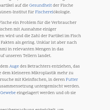
rtikel auf die
Gesundheit
der Fische
ünen-Institut für
Fischerei
ökologie.
Fische ein Problem für die Verbraucher
Fischen mit Ausnahme einiger
en wird und die Zahl der Partikel im Fisch
 Fakten als gering. Unklar ist aber nach
2 mm) in relevanten Mengen in das
uf unseren Tellern landet.
h dem
Auge
des Betrachters entziehen, das
de dem kleineren Mikroplastik mehr zu
rsuche mit Kleinfischen, in deren
Futter
 Zusammensetzung untergemischt werden.
m
Gewebe
eingelagert werden und ob sie