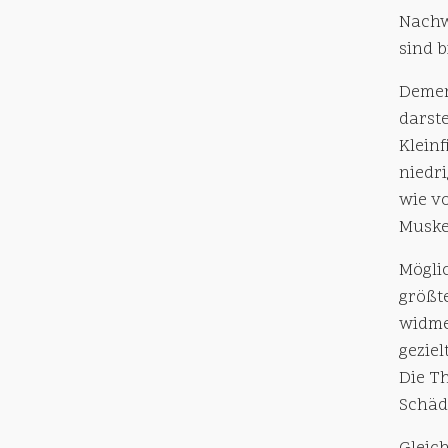
Nachw
sind 
Demen
darst
Kleinf
niedri
wie vo
Muske
Möglic
größt
widme
gezie
Die T
Schäd