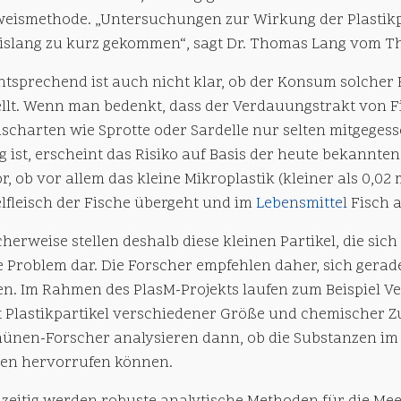
eismethode. „Untersuchungen zur Wirkung der Plastikpa
bislang zu kurz gekommen“, sagt Dr. Thomas Lang vom Th
tsprechend ist auch nicht klar, ob der Konsum solcher 
ellt. Wenn man bedenkt, dass der Verdauungstrakt von 
ischarten wie Sprotte oder Sardelle nur selten mitgegess
g ist, erscheint das Risiko auf Basis der heute bekannten
r, ob vor allem das kleine Mikroplastik (kleiner als 0,0
lfleisch der Fische übergeht und im
Lebensmittel
Fisch a
herweise stellen deshalb diese kleinen Partikel, die sic
e Problem dar. Die Forscher empfehlen daher, sich gera
n. Im Rahmen des PlasM-Projekts laufen zum Beispiel Ve
lt Plastikpartikel verschiedener Größe und chemischer
hünen-Forscher analysieren dann, ob die Substanzen i
en hervorrufen können.