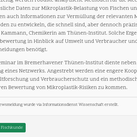
hzeitig werden robuste analytische Methoden für die M
ssliche Daten zur Mikroplastik-Belastung von Fischen u
en auch Informationen zur Vermüllung der relevanten Mee
en zu entwickeln, die schnell sind, aber dennoch präzis
e Kammann, Chemikerin am Thünen-Institut. Solche Ergeb
obewertung in Hinblick auf Umwelt und Verbraucher und w
heidungen benötigt.
eminar im Bremerhavener Thünen-Institut diente nebe
ng eines Netzwerks. Angestrebt werden eine engere Koop
tforschung und Verbraucherschutz und ein methodisch
ren Bewertung von Mikroplastik-Risiken zu kommen.
ewsmeldung wurde via Informationsdienst Wissenschaft erstellt.
Fischkunde