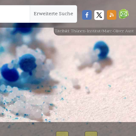
Erweiterte Suche
Titelbild: Thünen-Institut/Marc-Oliver Aust