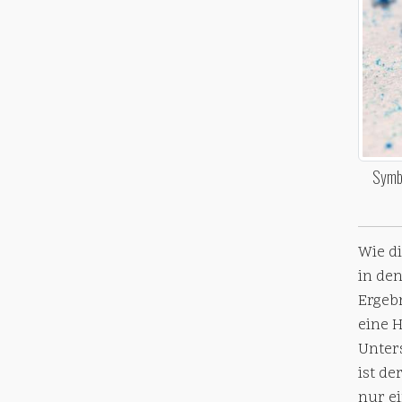
Symbo
Wie di
in den
Ergeb
eine H
Unter
ist de
nur e