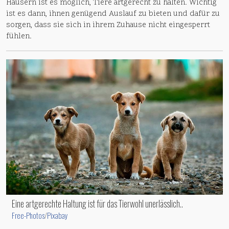
Häusern ist es möglich, Tiere artgerecht zu halten. Wichtig
ist es dann, ihnen genügend Auslauf zu bieten und dafür zu
sorgen, dass sie sich in ihrem Zuhause nicht eingesperrt
fühlen.
Eine artgerechte Haltung ist für das Tierwohl unerlässlich..
Free-Photos
/
Pixabay