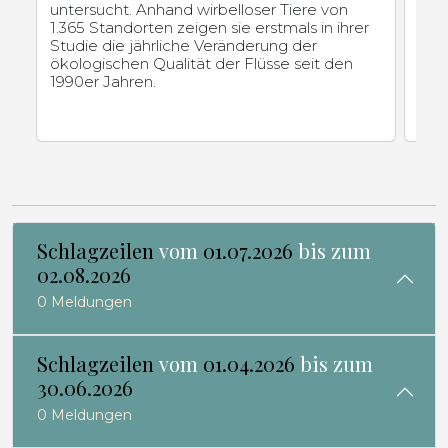
unse
untersucht. Anhand wirbelloser Tiere von
1.365 Standorten zeigen sie erstmals in ihrer
Studie die jährliche Veränderung der
ökologischen Qualität der Flüsse seit den
1990er Jahren.
Schlagzeilen
vom
01.07.2026
bis zum
02.08.2026
0 Meldungen
Schlagzeilen
vom
01.04.2026
bis zum
30.06.2026
0 Meldungen