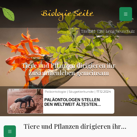
Biologie Seite
Titelbild: Eike Lena Neuschulz
Tiere und Pflanzen dirigieren ihr
Zusammenleben gemeinsam
|
17.12.2024
Fischkunde | Klimawandel |
18.11.2024
EN
KLIMAWANDEL SETZT
N
HERINGSLARVEN UNTER
IERE
STRESS
Tiere und Pflanzen dirigieren ihr
Zusammenleben gemeinsam