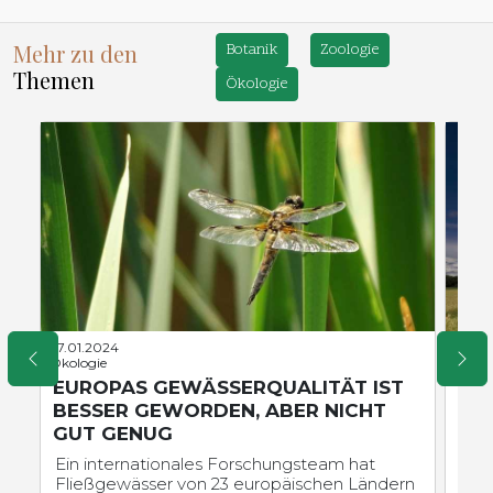
Mehr zu den
Botanik
Zoologie
Themen
Ökologie
27.01.2024
02.12
Ökologie
Land-,
EUROPAS GEWÄSSERQUALITÄT IST
DB
BESSER GEWORDEN, ABER NICHT
DE
GUT GENUG
Mit
auf
Ein internationales Forschungsteam hat
zu 
Fließgewässer von 23 europäischen Ländern