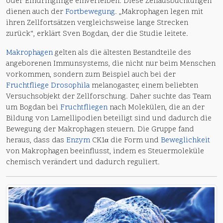
oder Eindringlinge einverleiben. Diese Zellausbuchtungen
dienen auch der
Fortbewegung
. „Makrophagen legen mit
ihren Zellfortsätzen vergleichsweise lange Strecken
zurück“, erklärt Sven Bogdan, der die Studie leitete.
Makrophagen
gelten als die ältesten Bestandteile des
angeborenen Immunsystems, die nicht nur beim Menschen
vorkommen, sondern zum Beispiel auch bei der
Fruchtfliege
Drosophila
melanogaster, einem beliebten
Versuchsobjekt der Zellforschung. Daher suchte das Team
um Bogdan bei
Fruchtfliegen
nach Molekülen, die an der
Bildung von Lamellipodien beteiligt sind und dadurch die
Bewegung der Makrophagen steuern. Die Gruppe fand
heraus, dass das
Enzym
CK1α die Form und
Beweglichkeit
von Makrophagen beeinflusst, indem es Steuermoleküle
chemisch verändert und dadurch reguliert.