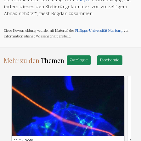
Steuerung ihrer Bewegung vom
Enzym
CK1α abhängig ist,
indem dieses den Steuerungskomplex vor vorzeitigem
Abbau schützt“, fasst Bogdan zusammen.
Diese Newsmeldung wurde mit Material der
Philipps-Universität Marburg
via
Informationsdienst Wissenschaft erstellt.
Mehr zu den
Themen
Zytologie
Biochemie
12.04.2019
12.06