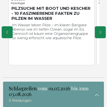
Mykologie
Neuro
PILZSUCHE MIT BOOT UND KESCHER
HÖ
- 10 FASZINIERENDE FAKTEN ZU
NU
PILZEN IM WASSER
Wie
eine
Im Wasser leben Pilze – im klaren Bergsee
Situ
ebenso wie im tiefen Ozean, sogar im Eis.
wir 
Dennoch ist kaum eine Organismengruppe
eine
so wenig erforscht wie aquatische Pilze.
ste
Schlagzeilen
vom
01.07.2026
bis zum
03.08.2026
0 Meldungen