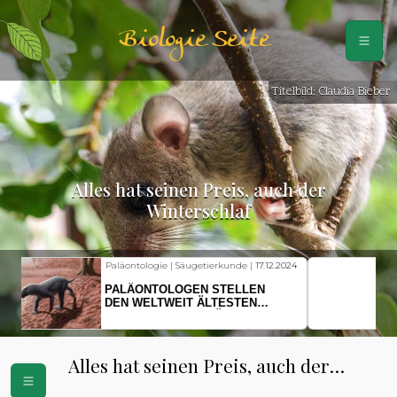
Biologie Seite
Titelbild: Claudia Bieber
Alles hat seinen Preis, auch der
Winterschlaf
Fischkunde | Klimawandel |
18.11.2024
KLIMAWANDEL SETZT
HERINGSLARVEN UNTER
STRESS
Alles hat seinen Preis, auch der
Winterschlaf