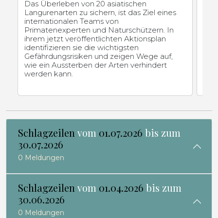
WI
Das Überleben von 20 asiatischen
Langurenarten zu sichern, ist das Ziel eines
Fle
internationalen Teams von
Win
Primatenexperten und Naturschützern. In
sch
ihrem jetzt veröffentlichten Aktionsplan
Fled
identifizieren sie die wichtigsten
wer
Gefährdungsrisiken und zeigen Wege auf,
Betr
wie ein Aussterben der Arten verhindert
freu
werden kann.
Schlagzeilen
vom
01.07.2026
bis zum
30.07.2026
0 Meldungen
Schlagzeilen
vom
01.04.2026
bis zum
30.06.2026
0 Meldungen