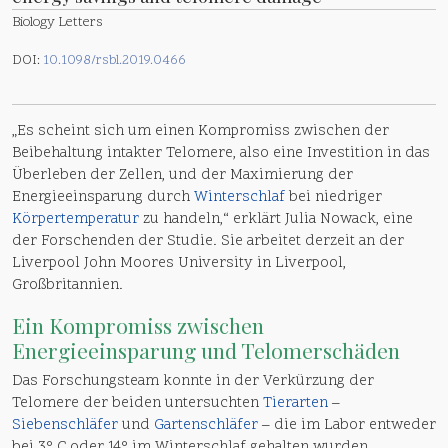
Biology Letters
DOI:
10.1098/rsbl.2019.0466
„Es scheint sich um einen Kompromiss zwischen der
Beibehaltung intakter Telomere, also eine Investition in das
Überleben der Zellen, und der Maximierung der
Energieeinsparung durch
Winterschlaf
bei niedriger
Körpertemperatur
zu handeln,“ erklärt Julia Nowack, eine
der Forschenden der Studie. Sie arbeitet derzeit an der
Liverpool John Moores University in Liverpool,
Großbritannien.
Ein Kompromiss zwischen
Energieeinsparung und Telomerschäden
Das Forschungsteam konnte in der Verkürzung der
Telomere der beiden untersuchten
Tierarten
–
Siebenschläfer
und
Gartenschläfer
– die im Labor entweder
bei 3° C oder 14° im Winterschlaf gehalten wurden,