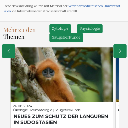
Diese Newsmeldung wurde mit Material der
Veterinärmedizinischen Universität
Wien
via Informationsdienst Wissenschaft erstellt.
Mehr zu den
Zytologie
Physiologie
Themen
Säugetierkunde
26.08.2024
31.07
Ökologie | Primatologie | Säugetierkunde
Klima
NEUES ZUM SCHUTZ DER LANGUREN
VE
IN SÜDOSTASIEN
SIN