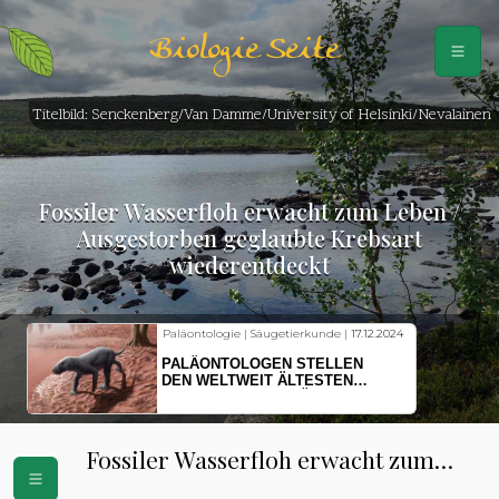
Biologie Seite
Titelbild: Senckenberg/Van Damme/University of Helsinki/Nevalainen
Fossiler Wasserfloh erwacht zum Leben /
Ausgestorben geglaubte Krebsart
wiederentdeckt
ie | Säugetierkunde |
17.12.2024
Fischkunde | Klimawandel |
18.
OLOGEN STELLEN
KLIMAWANDEL SETZT
TWEIT ÄLTESTEN
HERINGSLARVEN UNTER
EN DER SÄUGETIERE
STRESS
Fossiler Wasserfloh erwacht zum
Leben / Ausgestorben geglaubte