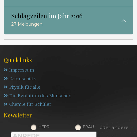
Schlagzeilen
im Jahr
2016
27 Meldungen
Quick links
Impressum
Datenschutz
Physik für alle
Die Evolution des Menschen
Chemie für Schüler
Newsletter
HERR
FRAU
oder andere