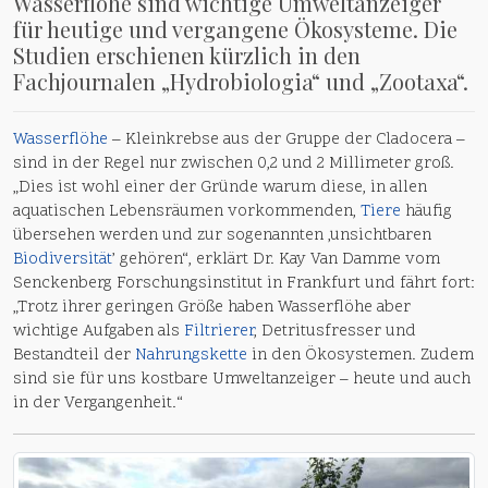
Wasserflöhe sind wichtige Umweltanzeiger
für heutige und vergangene Ökosysteme. Die
Studien erschienen kürzlich in den
Fachjournalen „Hydrobiologia“ und „Zootaxa“.
Wasserflöhe
– Kleinkrebse aus der Gruppe der Cladocera –
sind in der Regel nur zwischen 0,2 und 2 Millimeter groß.
„Dies ist wohl einer der Gründe warum diese, in allen
aquatischen Lebensräumen vorkommenden,
Tiere
häufig
übersehen werden und zur sogenannten ‚unsichtbaren
Biodiversität
’ gehören“, erklärt Dr. Kay Van Damme vom
Senckenberg Forschungsinstitut in Frankfurt und fährt fort:
„Trotz ihrer geringen Größe haben Wasserflöhe aber
wichtige Aufgaben als
Filtrierer
, Detritusfresser und
Bestandteil der
Nahrungskette
in den Ökosystemen. Zudem
sind sie für uns kostbare Umweltanzeiger – heute und auch
in der Vergangenheit.“