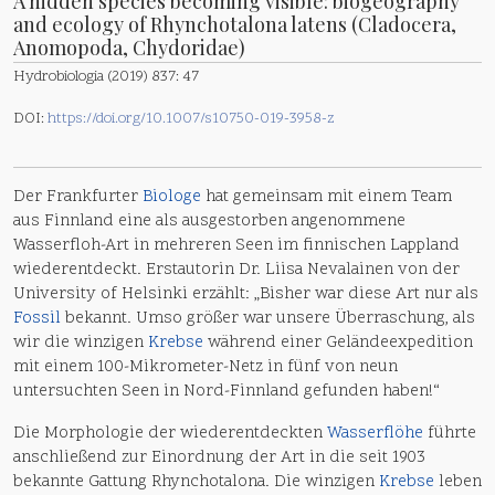
A hidden species becoming visible: biogeography
and ecology of Rhynchotalona latens (Cladocera,
Anomopoda, Chydoridae)
Hydrobiologia (2019) 837: 47
DOI:
https://doi.org/10.1007/s10750-019-3958-z
Der Frankfurter
Biologe
hat gemeinsam mit einem Team
aus Finnland eine als ausgestorben angenommene
Wasserfloh-Art in mehreren Seen im finnischen Lappland
wiederentdeckt. Erstautorin Dr. Liisa Nevalainen von der
University of Helsinki erzählt: „Bisher war diese Art nur als
Fossil
bekannt. Umso größer war unsere Überraschung, als
wir die winzigen
Krebse
während einer Geländeexpedition
mit einem 100-Mikrometer-Netz in fünf von neun
untersuchten Seen in Nord-Finnland gefunden haben!“
Die Morphologie der wiederentdeckten
Wasserflöhe
führte
anschließend zur Einordnung der Art in die seit 1903
bekannte Gattung Rhynchotalona. Die winzigen
Krebse
leben