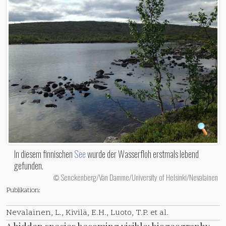
In diesem finnischen
See
wurde der Wasserfloh erstmals lebend
gefunden.
Senckenberg/Van Damme/University of Helsinki/Nevalainen
©
Publikation:
Nevalainen, L., Kivilä, E.H., Luoto, T.P. et al.