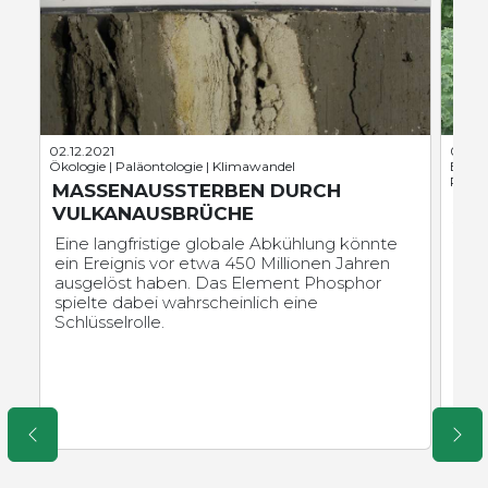
02.12.2021
01.11.
Ökologie | Paläontologie | Klimawandel
Bioche
Physi
MASSENAUSSTERBEN DURCH
KÄ
VULKANAUSBRÜCHE
VO
Eine langfristige globale Abkühlung könnte
Bei
ein Ereignis vor etwa 450 Millionen Jahren
Näh
ausgelöst haben. Das Element Phosphor
Grü
spielte dabei wahrscheinlich eine
unte
Schlüsselrolle.